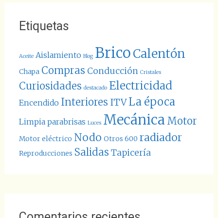
Etiquetas
Brico
Calentón
Aislamiento
Aceite
Blog
Compras
Conducción
Chapa
Cristales
Electricidad
Curiosidades
destacado
La época
Interiores
ITV
Encendido
Mecánica
Motor
Limpia parabrisas
Luces
Nodo
radiador
Motor eléctrico
Otros 600
Salidas
Tapicería
Reproducciones
Comentarios recientes