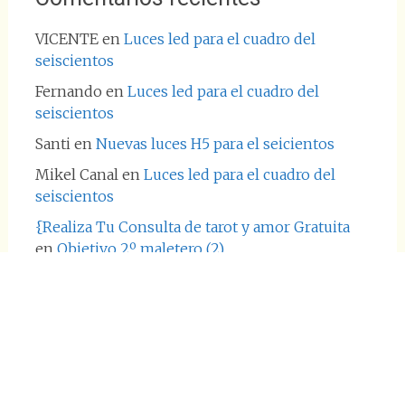
VICENTE
en
Luces led para el cuadro del
seiscientos
Fernando
en
Luces led para el cuadro del
seiscientos
Santi
en
Nuevas luces H5 para el seicientos
Mikel Canal
en
Luces led para el cuadro del
seiscientos
{Realiza Tu Consulta de tarot y amor Gratuita
en
Objetivo 2º maletero (2)
Copyright © 2026
el600.com
. Todos los derechos reservados.
Tema:
Radiate
por ThemeGrill. Funciona con
WordPress
.