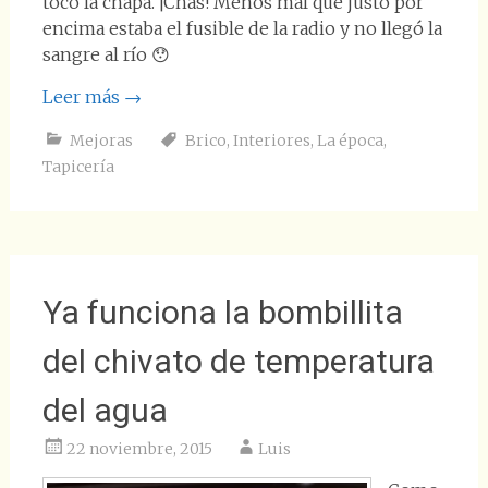
tocó la chapa. ¡Chas! Menos mal que justo por
encima estaba el fusible de la radio y no llegó la
sangre al río 😯
Leer más
→
Mejoras
Brico
,
Interiores
,
La época
,
Tapicería
Ya funciona la bombillita
del chivato de temperatura
del agua
22 noviembre, 2015
Luis