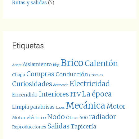
Rutas y salidas
(5)
Etiquetas
Brico
Calentón
Aislamiento
Aceite
Blog
Compras
Conducción
Chapa
Cristales
Electricidad
Curiosidades
destacado
La época
Interiores
ITV
Encendido
Mecánica
Motor
Limpia parabrisas
Luces
Nodo
radiador
Motor eléctrico
Otros 600
Salidas
Tapicería
Reproducciones