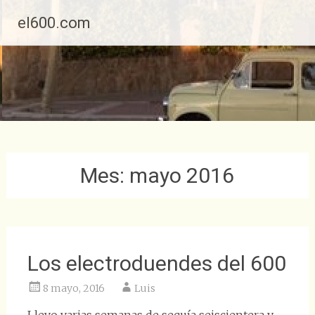
Saltar
el600.com
al
contenido
Mes:
mayo 2016
Los electroduendes del 600
8 mayo, 2016
Luis