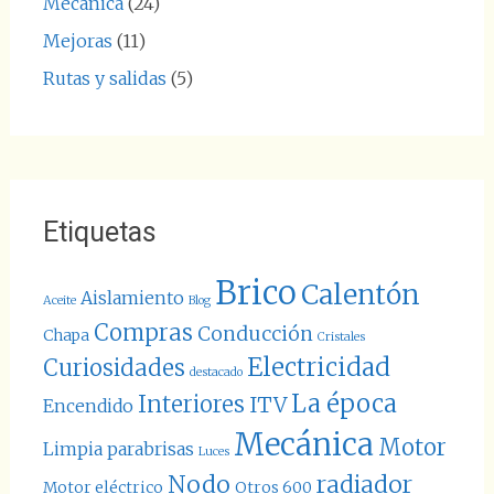
Mecánica
(24)
Mejoras
(11)
Rutas y salidas
(5)
Etiquetas
Brico
Calentón
Aislamiento
Aceite
Blog
Compras
Conducción
Chapa
Cristales
Electricidad
Curiosidades
destacado
La época
Interiores
ITV
Encendido
Mecánica
Motor
Limpia parabrisas
Luces
Nodo
radiador
Motor eléctrico
Otros 600